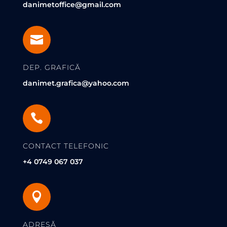
danimetoffice@gmail.com

DEP. GRAFICĂ
danimet.grafica@yahoo.com

CONTACT TELEFONIC
+4 0749 067 037

ADRESĂ